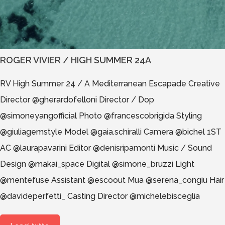
ROGER VIVIER / HIGH SUMMER 24A
RV High Summer 24 / A Mediterranean Escapade Creative
Director @gherardofelloni Director / Dop
@simoneyangofficial Photo @francescobrigida Styling
@giuliagemstyle Model @gaia.schiralli Camera @bichel 1ST
AC @laurapavarini Editor @denisripamonti Music / Sound
Design @makai_space Digital @simone_bruzzi Light
@mentefuse Assistant @escoout Mua @serena_congiu Hair
@davideperfetti_ Casting Director @michelebisceglia