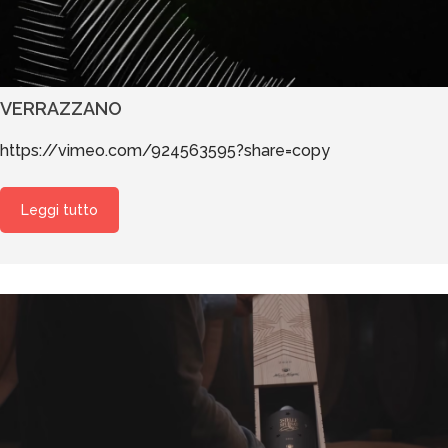
VERRAZZANO
https://vimeo.com/924563595?share=copy
Leggi tutto