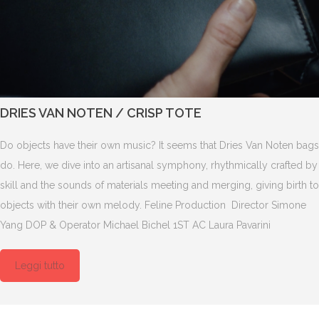
DRIES VAN NOTEN / CRISP TOTE
Do objects have their own music? It seems that Dries Van Noten bags
do. Here, we dive into an artisanal symphony, rhythmically crafted by
skill and the sounds of materials meeting and merging, giving birth to
objects with their own melody. Feline Production Director Simone
Yang DOP & Operator Michael Bichel 1ST AC Laura Pavarini
Leggi tutto