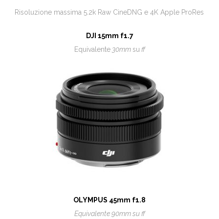
Risoluzione massima 5.2k Raw CineDNG e 4K Apple ProRes
DJI 15mm f1.7
Equivalente
30mm
su
ff
OLYMPUS 45mm f1.8
Equivalente 90mm su ff