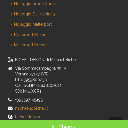
Noleggio drone Roma
Noleggio DJI Inspire 3
Noleggio Matterport
Matterport Milano
Matterport Roma
BICHEL DESIGN di Michael Bichel
Via Sommacampagna 39 I.5
Verona 37137 (VR)
P.I. 03959800230
C.F.: BCHMHL84B10H612I
SDI: M5UXCR1
+393397145495
michael@bichel.it
bichel.design
Chiama