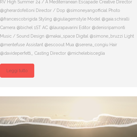
RV High Summer 24 / A Mediterranean Escapade Creative Director
@gherardofelloni Director / Dop @simoneyangofficial Photo
@francescobrigida Styling @giuliagemstyle Model @gaia.schiralli
Camera @bichel 1ST AC @laurapavarini Editor @denisripamonti
Music / Sound Design @makai_space Digital @simone_bruzzi Light
@mentefuse Assistant @escoout Mua @serena_congiu Hair
@davideperfetti_ Casting Director @michelebisceglia
Leggi tutto