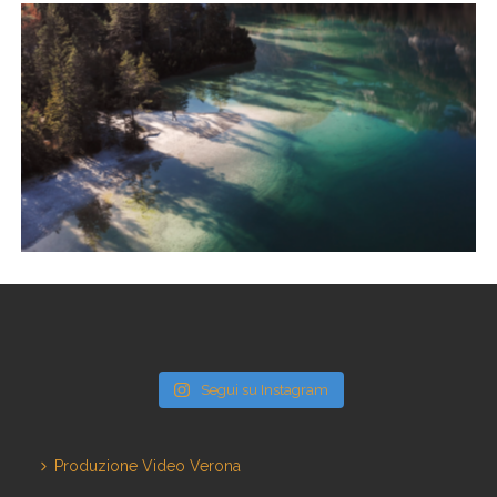
SPOT TV ICHNUSA
TV SPOT
PRODECO PHARMA IMMUNOBOX
PRODUCT
,
TV SPOT
Segui su Instagram
Produzione Video Verona