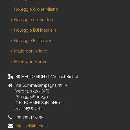
Noleggio drone Milano
Noleggio drone Roma
Noleggio DJI Inspire 3
Noleggio Matterport
Matterport Milano
Matterport Roma
BICHEL DESIGN di Michael Bichel
Via Sommacampagna 39 I.5
Verona 37137 (VR)
P.I. 03959800230
C.F.: BCHMHL84B10H612I
SDI: M5UXCR1
+393397145495
michael@bichel.it