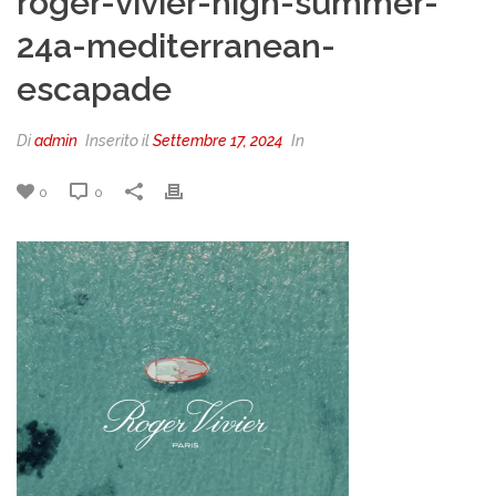
roger-vivier-high-summer-
24a-mediterranean-
escapade
Di
admin
Inserito il
Settembre 17, 2024
In
0
0