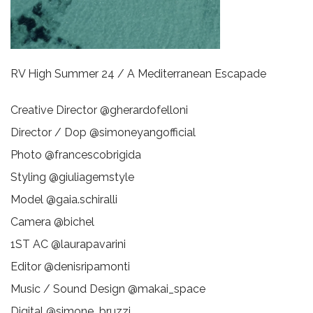
RV High Summer 24 / A Mediterranean Escapade
Creative Director @gherardofelloni
Director / Dop @simoneyangofficial
Photo @francescobrigida
Styling @giuliagemstyle
Model @gaia.schiralli
Camera @bichel
1ST AC @laurapavarini
Editor @denisripamonti
Music / Sound Design @makai_space
Digital @simone_bruzzi