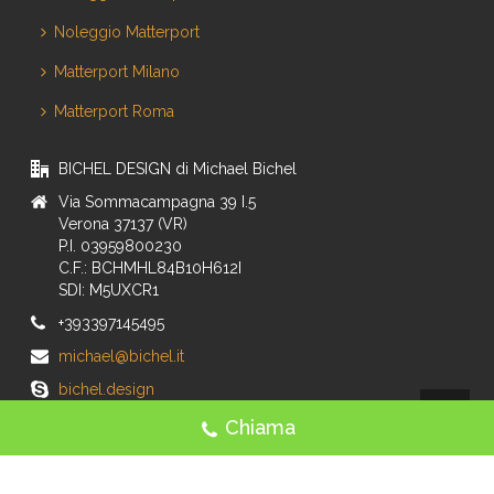
Noleggio Matterport
Matterport Milano
Matterport Roma
BICHEL DESIGN di Michael Bichel
Via Sommacampagna 39 I.5
Verona 37137 (VR)
P.I. 03959800230
C.F.: BCHMHL84B10H612I
SDI: M5UXCR1
+393397145495
michael@bichel.it
bichel.design
Chiama