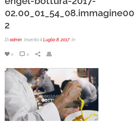
engel-bottura-2017-
02.00_01_54_08.immagine00
2
Di
admin
Inserito il
Luglio 8, 2017
In
0
0