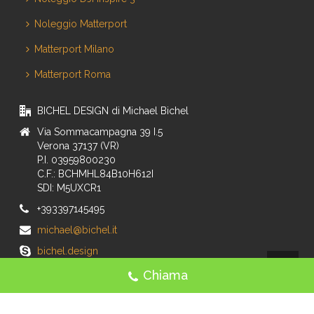
Noleggio Matterport
Matterport Milano
Matterport Roma
BICHEL DESIGN di Michael Bichel
Via Sommacampagna 39 I.5
Verona 37137 (VR)
P.I. 03959800230
C.F.: BCHMHL84B10H612I
SDI: M5UXCR1
+393397145495
michael@bichel.it
bichel.design
Chiama