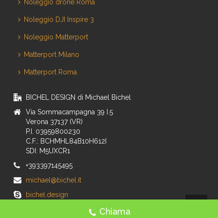
Noleggio drone Roma
Noleggio DJI Inspire 3
Noleggio Matterport
Matterport Milano
Matterport Roma
BICHEL DESIGN di Michael Bichel
Via Sommacampagna 39 I.5
Verona 37137 (VR)
P.I. 03959800230
C.F.: BCHMHL84B10H612I
SDI: M5UXCR1
+393397145495
michael@bichel.it
bichel.design
Chiama