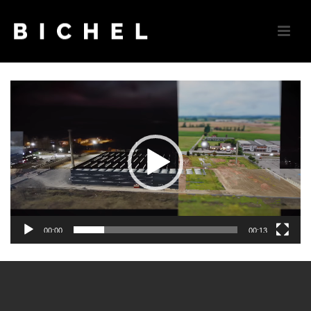
Video
Player
00:00
00:13