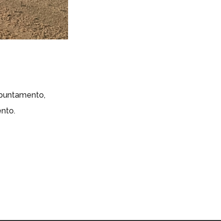
appuntamento,
vento.