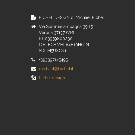
BICHEL DESIGN di Michael Bichel
Via Sommacampagna 39 I.5
Verona 37137 (VR)
P.I. 03959800230
C.F.: BCHMHL84B10H612I
SDI: M5UXCR1
+393397145495
michael@bichel.it
bichel.design