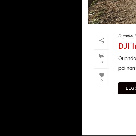
Di
admin
DJI 
Quando 
0
poi non 
0
LEGG