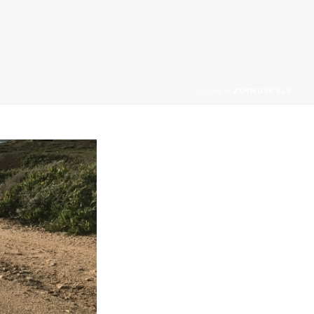
HOME
»
ZENMUSE X5S