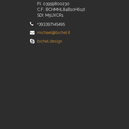
P.I. 03959800230
C.F.: BCHMHL84B10H612I
SDI: M5UXCR1
+393397145495
michael@bichel.it
bichel.design