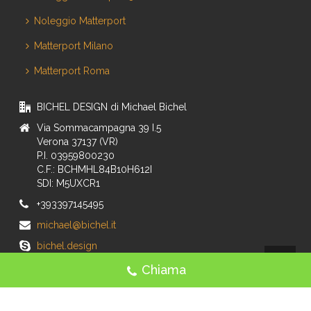
Noleggio Matterport
Matterport Milano
Matterport Roma
BICHEL DESIGN di Michael Bichel
Via Sommacampagna 39 I.5
Verona 37137 (VR)
P.I. 03959800230
C.F.: BCHMHL84B10H612I
SDI: M5UXCR1
+393397145495
michael@bichel.it
bichel.design
Chiama