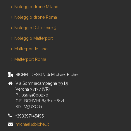
Noleggio drone Milano
Noleggio drone Roma
Noleggio DJI Inspire 3
Noleggio Matterport
Matterport Milano
Matterport Roma
BICHEL DESIGN di Michael Bichel
Via Sommacampagna 39 I.5
Verona 37137 (VR)
P.I. 03959800230
C.F.: BCHMHL84B10H612I
SDI: M5UXCR1
+393397145495
michael@bichel.it