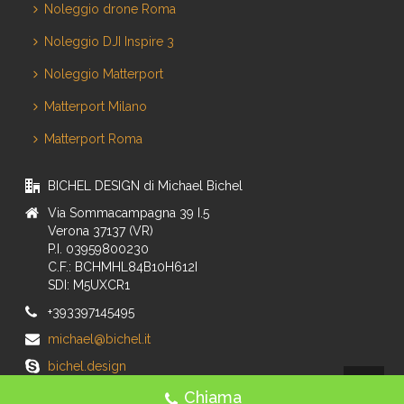
Noleggio drone Roma
Noleggio DJI Inspire 3
Noleggio Matterport
Matterport Milano
Matterport Roma
BICHEL DESIGN di Michael Bichel
Via Sommacampagna 39 I.5
Verona 37137 (VR)
P.I. 03959800230
C.F.: BCHMHL84B10H612I
SDI: M5UXCR1
+393397145495
michael@bichel.it
bichel.design
Chiama